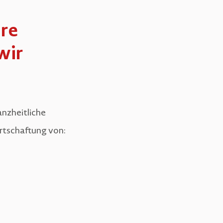
hre
wir
nzheitliche
rtschaftung von: