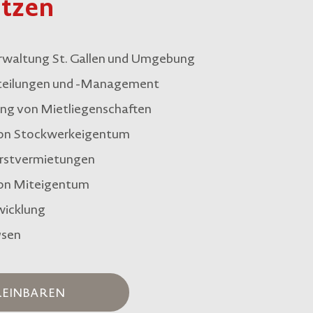
ützen
rwaltung St. Gallen und Umgebung
rteilungen und -Management
ng von Mietliegenschaften
on Stockwerkeigentum
Erstvermietungen
on Miteigentum
wicklung
ysen
REINBAREN